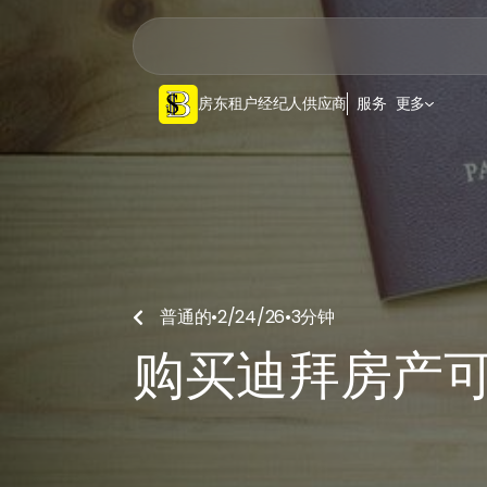
房东
租户
经纪人
供应商
服务
更多
普通的
•
2/24/26
•
3
分钟

购买迪拜房产