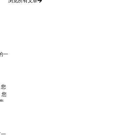
浏览所有文章

的一
，您
，您
产
有一