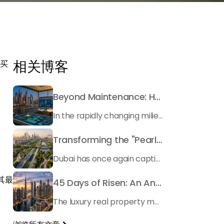
相关博客
购买
Beyond Maintenance: How Preventive Money Governance is Transforming Dubai Real Estate
In the rapidly changing milieu of Dubai's real estate sector, the year 2026 has triggered a substantial change in baggage handling practices. We have progressed beyond time when asset handling is simply a matter of "repairing leaks" or "accumulating bills". Currently, prudent businesses, builders and residents expect a more enhanced priority: preventive money governance.
Transforming the "Pearl of the World": 5 Key Projects Shaping Dubai's Future in 2026
Dubai has once again captivated a worldwide target audience with several groundbreaking mega-works that redefine the boundaries of engineering, sustainability and urban living. As we progress to May 2026, these ventures are evolving from bold ideas into concrete realities, cementing Dubai’s role as a worldwide leader in innovation and smart metropolitan development. From the depths of the ocean to the heights of the skyline, here's a complete examination of 5 massive projects that could currently make the emirate work again.
其最
45 Days of Risen: An Analysis of Dubai’s Remarkable Growth in Ultra-Luxury Real Estate
The luxury real property market in Dubai is experiencing a remarkable upward push, strengthening its position as the leading worldwide hub for high-internet value investors. By the end of April 2026, the market has proven formidable resilience and growth, fueled by a blend of world-class infrastructure, strategic financial policies and a remarkable way of life worldwide Presented below is a complete analysis of the contemporary state of the ultra-luxury sector in Dubai, and the number one factors contributing to this historic momentum.