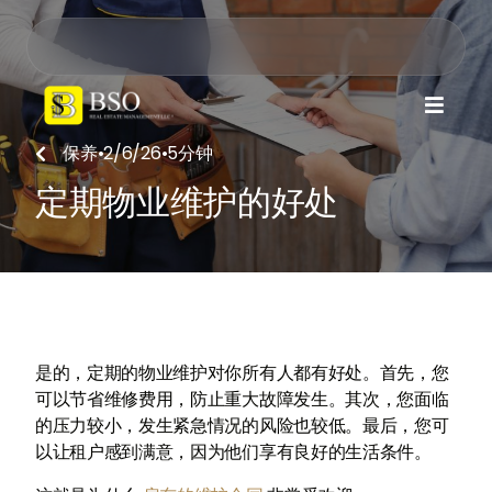

保养
•
2/6/26
•
5
分钟

定期物业维护的好处
是的，定期的物业维护对你所有人都有好处。首先，您
可以节省维修费用，防止重大故障发生。其次，您面临
的压力较小，发生紧急情况的风险也较低。最后，您可
以让租户感到满意，因为他们享有良好的生活条件。