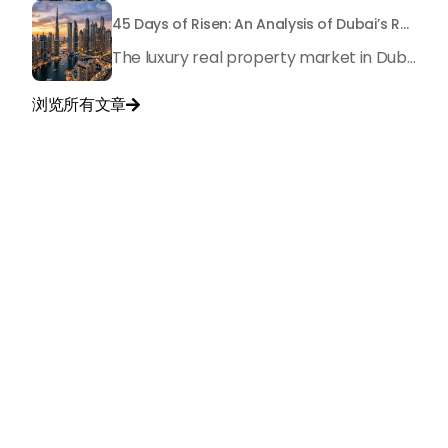
45 Days of Risen: An Analysis of Dubai’s Remarkable Growth in Ultra-Luxury Real Estate
The luxury real property market in Dubai is experiencing a remarkable upward push, strengthening its position as the leading worldwide hub for high-internet value investors. By the end of April 2026, the market has proven formidable resilience and growth, fueled by a blend of world-class infrastructure, strategic financial policies and a remarkable way of life worldwide Presented below is a complete analysis of the contemporary state of the ultra-luxury sector in Dubai, and the number one factors contributing to this historic momentum.
浏览所有文章

与我们联系
+971
United
Arab
Emirates
+971