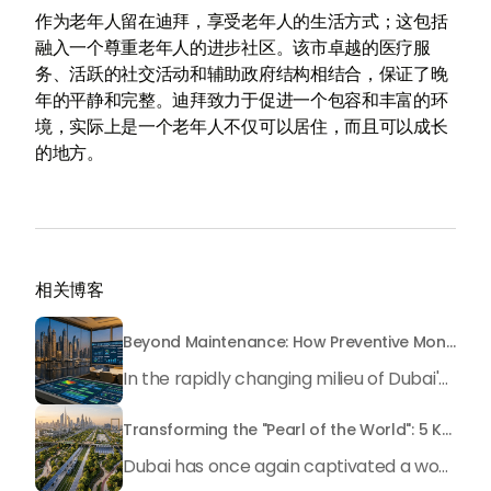
作为老年人留在迪拜，享受老年人的生活方式；这包括
融入一个尊重老年人的进步社区。该市卓越的医疗服
务、活跃的社交活动和辅助政府结构相结合，保证了晚
年的平静和完整。迪拜致力于促进一个包容和丰富的环
境，实际上是一个老年人不仅可以居住，而且可以成长
的地方。
相关博客
Beyond Maintenance: How Preventive Money Governance is Transforming Dubai Real Estate
In the rapidly changing milieu of Dubai's real estate sector, the year 2026 has triggered a substantial change in baggage handling practices. We have progressed beyond time when asset handling is simply a matter of "repairing leaks" or "accumulating bills". Currently, prudent businesses, builders and residents expect a more enhanced priority: preventive money governance.
Transforming the "Pearl of the World": 5 Key Projects Shaping Dubai's Future in 2026
Dubai has once again captivated a worldwide target audience with several groundbreaking mega-works that redefine the boundaries of engineering, sustainability and urban living. As we progress to May 2026, these ventures are evolving from bold ideas into concrete realities, cementing Dubai’s role as a worldwide leader in innovation and smart metropolitan development. From the depths of the ocean to the heights of the skyline, here's a complete examination of 5 massive projects that could currently make the emirate work again.