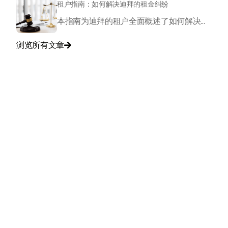
租户指南：如何解决迪拜的租金纠纷
本指南为迪拜的租户全面概述了如何解决租金纠纷，包括争议原因、向租金争议中心（RDC）提出投诉的流程以及相关费用。通过RDC的结构化流程，租户可以就不合理的驱逐、租金上涨、财产缺陷和不合理的押金扣除等问题寻求有利的判断。
浏览所有文章

与我们联系
+971
United
Arab
Emirates
+971