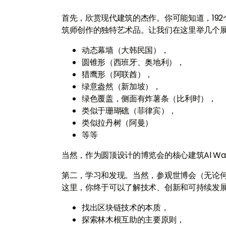
首先，欣赏现代建筑的杰作。你可能知道，19
筑师创作的独特艺术品。让我们在这里举几个
动态幕墙（大韩民国），
圆锥形（西班牙、奥地利），
猎鹰形（阿联酋），
绿意盎然（新加坡），
绿色覆盖，侧面有炸薯条（比利时），
类似于珊瑚礁（菲律宾），
类似拉丹树（阿曼）
等等
当然，作为圆顶设计的博览会的核心建筑Al Was
第二，学习和发现。当然，参观世博会（无论
这里，你终于可以了解技术、创新和可持续发
找出区块链技术的本质，
探索林木根互助的主要原则，