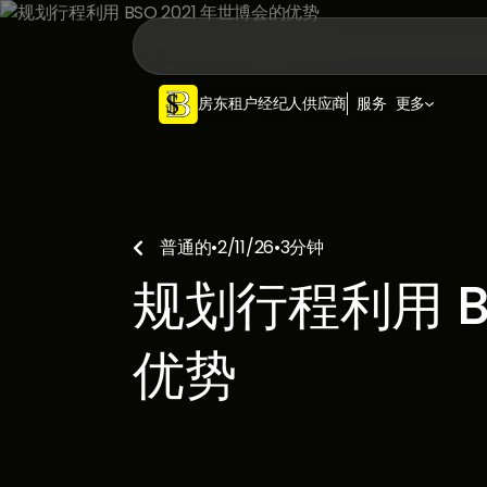
房东
租户
经纪人
供应商
服务
更多
普通的
•
2/11/26
•
3
分钟

规划行程利用 BS
优势