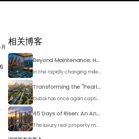
相关博客
4月
Beyond Maintenance: How Preventive Money Governance is Transforming Dubai Real Estate
因
In the rapidly changing milieu of Dubai's real estate sector, the year 2026 has triggered a substantial change in baggage handling practices. We have progressed beyond time when asset handling is simply a matter of "repairing leaks" or "accumulating bills". Currently, prudent businesses, builders and residents expect a more enhanced priority: preventive money governance.
Transforming the "Pearl of the World": 5 Key Projects Shaping Dubai's Future in 2026
Dubai has once again captivated a worldwide target audience with several groundbreaking mega-works that redefine the boundaries of engineering, sustainability and urban living. As we progress to May 2026, these ventures are evolving from bold ideas into concrete realities, cementing Dubai’s role as a worldwide leader in innovation and smart metropolitan development. From the depths of the ocean to the heights of the skyline, here's a complete examination of 5 massive projects that could currently make the emirate work again.
。
45 Days of Risen: An Analysis of Dubai’s Remarkable Growth in Ultra-Luxury Real Estate
The luxury real property market in Dubai is experiencing a remarkable upward push, strengthening its position as the leading worldwide hub for high-internet value investors. By the end of April 2026, the market has proven formidable resilience and growth, fueled by a blend of world-class infrastructure, strategic financial policies and a remarkable way of life worldwide Presented below is a complete analysis of the contemporary state of the ultra-luxury sector in Dubai, and the number one factors contributing to this historic momentum.