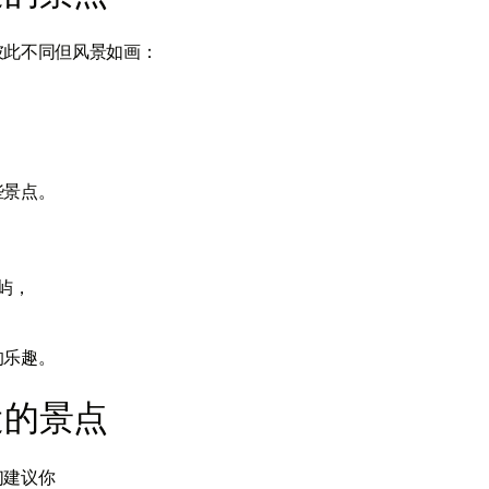
彼此不同但风景如画：
些景点。
屿，
的乐趣。
近的景点
们建议你