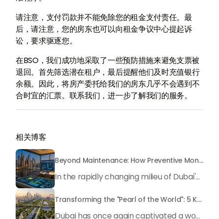
请注意，支付罚款并不能免除您的租金支付责任。最
后，请注意，您的房东也可以向租金争议中心提起诉
讼，要求驱逐您。
在BSO，我们成功地采取了一些预防措施来避免支票被
退回。首先筛选潜在租户，最后提醒他们及时充值银行
余额。因此，将房产委托给我们的房东几乎不会遇到不
合时宜的汇票。联系我们，进一步了解我们的服务。
相关博客
Beyond Maintenance: How Preventive Money Governance is Transforming Dubai Real Estate
In the rapidly changing milieu of Dubai's real estate sector, the year 2026 has triggered a substantial change in baggage handling practices. We have progressed beyond time when asset handling is simply a matter of "repairing leaks" or "accumulating bills". Currently, prudent businesses, builders and residents expect a more enhanced priority: preventive money governance.
Transforming the "Pearl of the World": 5 Key Projects Shaping Dubai's Future in 2026
Dubai has once again captivated a worldwide target audience with several groundbreaking mega-works that redefine the boundaries of engineering, sustainability and urban living. As we progress to May 2026, these ventures are evolving from bold ideas into concrete realities, cementing Dubai’s role as a worldwide leader in innovation and smart metropolitan development. From the depths of the ocean to the heights of the skyline, here's a complete examination of 5 massive projects that could currently make the emirate work again.