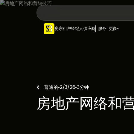
房东
租户
经纪人
供应商
服务
更多
普通的
•
2/3/26
•
3
分钟

房地产网络和