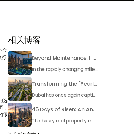
相关博客
不会
执行
Beyond Maintenance: How Preventive Money Governance is Transforming Dubai Real Estate
In the rapidly changing milieu of Dubai's real estate sector, the year 2026 has triggered a substantial change in baggage handling practices. We have progressed beyond time when asset handling is simply a matter of "repairing leaks" or "accumulating bills". Currently, prudent businesses, builders and residents expect a more enhanced priority: preventive money governance.
Transforming the "Pearl of the World": 5 Key Projects Shaping Dubai's Future in 2026
Dubai has once again captivated a worldwide target audience with several groundbreaking mega-works that redefine the boundaries of engineering, sustainability and urban living. As we progress to May 2026, these ventures are evolving from bold ideas into concrete realities, cementing Dubai’s role as a worldwide leader in innovation and smart metropolitan development. From the depths of the ocean to the heights of the skyline, here's a complete examination of 5 massive projects that could currently make the emirate work again.
的选
面，
45 Days of Risen: An Analysis of Dubai’s Remarkable Growth in Ultra-Luxury Real Estate
的很
The luxury real property market in Dubai is experiencing a remarkable upward push, strengthening its position as the leading worldwide hub for high-internet value investors. By the end of April 2026, the market has proven formidable resilience and growth, fueled by a blend of world-class infrastructure, strategic financial policies and a remarkable way of life worldwide Presented below is a complete analysis of the contemporary state of the ultra-luxury sector in Dubai, and the number one factors contributing to this historic momentum.