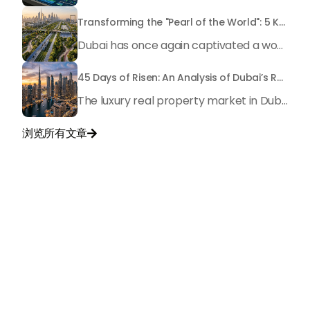
Transforming the "Pearl of the World": 5 Key Projects Shaping Dubai's Future in 2026
Dubai has once again captivated a worldwide target audience with several groundbreaking mega-works that redefine the boundaries of engineering, sustainability and urban living. As we progress to May 2026, these ventures are evolving from bold ideas into concrete realities, cementing Dubai’s role as a worldwide leader in innovation and smart metropolitan development. From the depths of the ocean to the heights of the skyline, here's a complete examination of 5 massive projects that could currently make the emirate work again.
45 Days of Risen: An Analysis of Dubai’s Remarkable Growth in Ultra-Luxury Real Estate
The luxury real property market in Dubai is experiencing a remarkable upward push, strengthening its position as the leading worldwide hub for high-internet value investors. By the end of April 2026, the market has proven formidable resilience and growth, fueled by a blend of world-class infrastructure, strategic financial policies and a remarkable way of life worldwide Presented below is a complete analysis of the contemporary state of the ultra-luxury sector in Dubai, and the number one factors contributing to this historic momentum.
浏览所有文章

与我们联系
+971
United