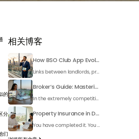
相关博客
通
How BSO Club App Evolution Enhances Your Brokerage?
Links between landlords, property managers and brokerages in the traditional Dubai real estate framework have been largely disconnected; information tends to be remote, residences are routinely partially available at best, and is a rare useful resource to acknowledge the truth with.
Broker’s Guide: Mastering the new BSO Club broker dashboard
似的
In the extremely competitive Dubai real estate market, time equals money. If you continue to rely on endless WhatsApp conversations to communicate with landlords, manual spreadsheets to monitor your leads, and physical documents to submit offers, you risk losing deals to faster, digitally advanced brokers.
Property Insurance in Dubai: The Wisest Investment You Can Make
区分
You have completed it. You have a piece of Dubai. Whether it is a luxurious apartment in Dubai Marina, a family villa in Arabian Ranches, or a commercial property in Business Bay, you have secured a property in one of the most vibrant real estate markets in the world. Now, allow us to ask a question: Is that asset really safe?
他们