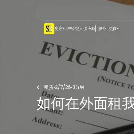
房东
租户
经纪人
供应商
服务
更多
租赁
•
2/7/26
•
3
分钟

如何在外面租