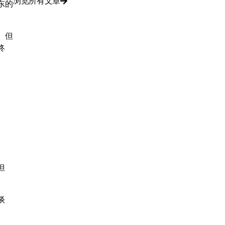
浏览所有文章

东的
。但
终
但
谈