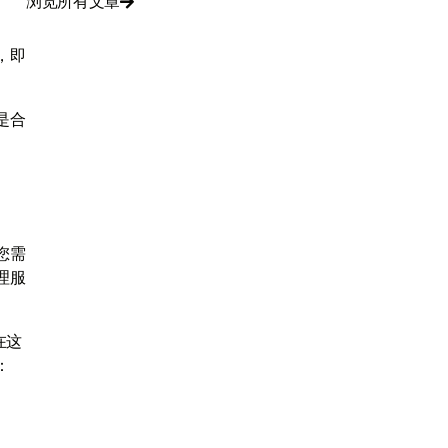
浏览所有文章

，即
是合
您需
理服
在这
：