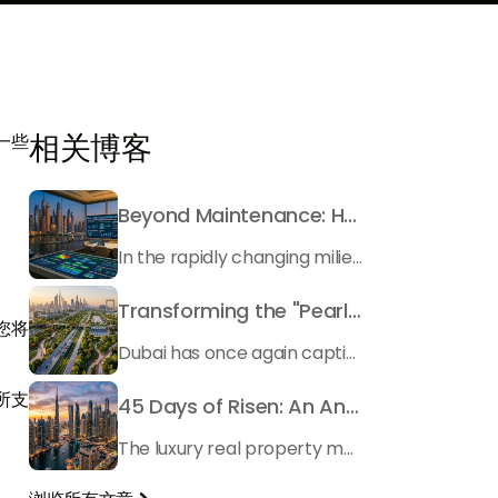
相关博客
一些
Beyond Maintenance: How Preventive Money Governance is Transforming Dubai Real Estate
In the rapidly changing milieu of Dubai's real estate sector, the year 2026 has triggered a substantial change in baggage handling practices. We have progressed beyond time when asset handling is simply a matter of "repairing leaks" or "accumulating bills". Currently, prudent businesses, builders and residents expect a more enhanced priority: preventive money governance.
Transforming the "Pearl of the World": 5 Key Projects Shaping Dubai's Future in 2026
您将
Dubai has once again captivated a worldwide target audience with several groundbreaking mega-works that redefine the boundaries of engineering, sustainability and urban living. As we progress to May 2026, these ventures are evolving from bold ideas into concrete realities, cementing Dubai’s role as a worldwide leader in innovation and smart metropolitan development. From the depths of the ocean to the heights of the skyline, here's a complete examination of 5 massive projects that could currently make the emirate work again.
所支
45 Days of Risen: An Analysis of Dubai’s Remarkable Growth in Ultra-Luxury Real Estate
The luxury real property market in Dubai is experiencing a remarkable upward push, strengthening its position as the leading worldwide hub for high-internet value investors. By the end of April 2026, the market has proven formidable resilience and growth, fueled by a blend of world-class infrastructure, strategic financial policies and a remarkable way of life worldwide Presented below is a complete analysis of the contemporary state of the ultra-luxury sector in Dubai, and the number one factors contributing to this historic momentum.