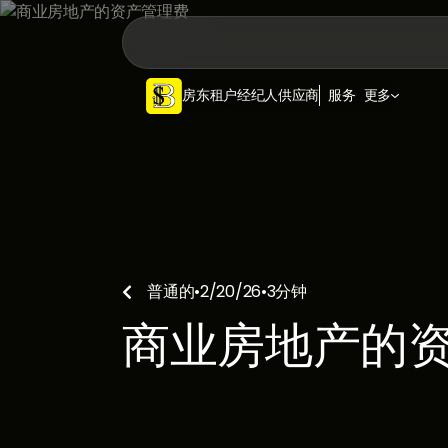
房东
租户
经纪人
供应商
服务
更多
普通的
•
2/20/26
•
3
分钟

商业房地产的